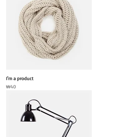
I'm a product
가격
₩40