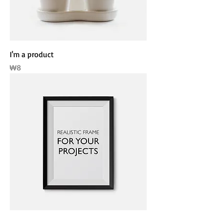
I'm a product
가격
₩8