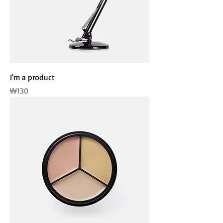
I'm a product
가격
₩130