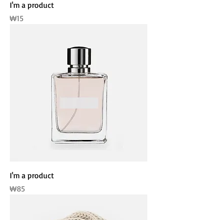
I'm a product
가격
₩15
I'm a product
가격
₩85