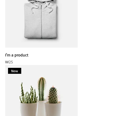
I'm a product
가격
₩25
New