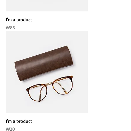
I'm a product
가격
₩85
I'm a product
가격
₩20