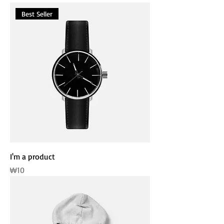
Best Seller
I'm a product
가격
₩10