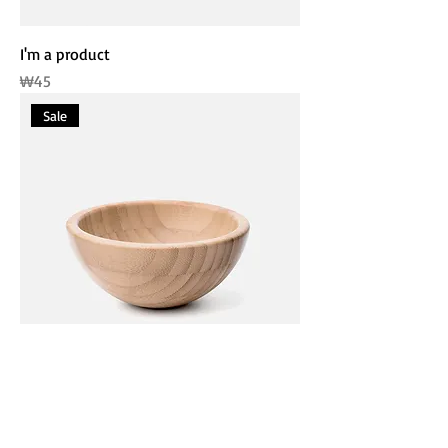
I'm a product
가격
₩45
Sale
I'm a product
일반가
할인가
₩100
₩95